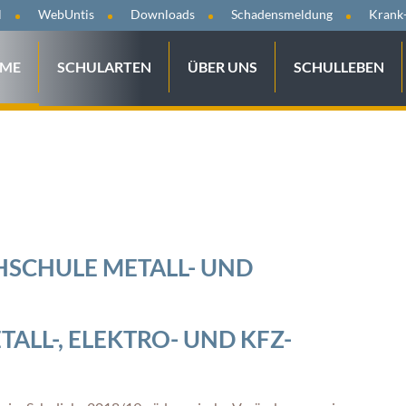
tion
l
WebUntis
Downloads
Schadensmeldung
Krank
ringen
gation
ME
SCHULARTEN
ÜBER UNS
SCHULLEBEN
springen
HSCHULE METALL- UND
ALL-, ELEKTRO- UND KFZ-