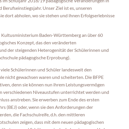
s im Schuljahr 2018/19 pädagogische Veränderungen in
Berufseinstiegsjahr. Unser Ziel ist es, unseren
e dort abholen, wo sie stehen und ihnen Erfolgserlebnisse
as Kultusministerium Baden-Württemberg an über 60
ogisches Konzept, das den veränderten
nd der steigenden Heterogenität der Schülerinnen und
fachschule pädagogische Erprobung).
s viele Schülerinnen und Schüler landesweit den
le nicht gewachsen waren und scheiterten. Die BFPE
ktiven, denn sie können nun ihrem Leistungsvermögen
in verschiedenen Niveaustufen unterrichtet werden und
hluss anstreben. Sie erwerben zum Ende des ersten
hrs (BEJ) oder, wenn sie den Anforderungen der
den, die Fachschulreife, d.h. den mittleren
lotschulen zeigen, dass mit dem neuen pädagogischen