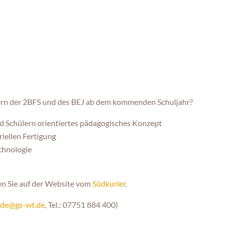
ern der 2BFS und des BEJ ab dem kommenden Schuljahr?
nd Schülern orientiertes pädagogisches Konzept
iellen Fertigung
chnologie
en Sie auf der Website vom
Südkurier
.
ade@gs-wt.de
, Tel.: 07751 884 400)