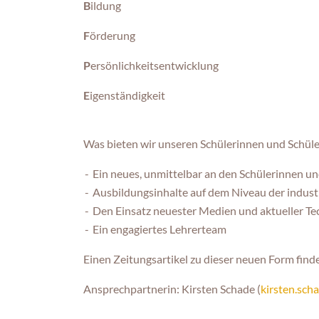
B
ildung
F
örderung
P
ersönlichkeitsentwicklung
E
igenständigkeit
Was bieten wir unseren Schülerinnen und Schül
Ein neues, unmittelbar an den Schülerinnen u
Ausbildungsinhalte auf dem Niveau der industr
Den Einsatz neuester Medien und aktueller Te
Ein engagiertes Lehrerteam
Einen Zeitungsartikel zu dieser neuen Form find
Ansprechpartnerin: Kirsten Schade (
kirsten.sch