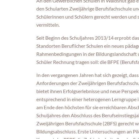
An den Gewerblichen Schulen in Waldshut gab e
den Schularten Zweijährige Berufsfachschule und 
Schülerinnen und Schülern gerecht werden und si
vermitteln.
Seit Beginn des Schuljahres 2013/14 erprobt d
Standorten Beruflicher Schulen ein neues pädag
Rahmenbedingungen in der Bildungslandschaft u
Schüler Rechnung tragen soll: die BFPE (Berufs
In den vergangenen Jahren hat sich gezeigt, das
Anforderungen der Zweijährigen Berufsfachschu
bietet ihnen Erfolgserlebnisse und neue Perspe
entsprechend in einer heterogenen Lerngruppe 
am Ende den höchsten für sie erreichbaren Absc
Schuljahres den Abschluss des Berufseinstiegsja
Zweijährigen Berufsfachschule (2BFS) gerecht wer
Bildungsabschluss. Erste Untersuchungen an Pi