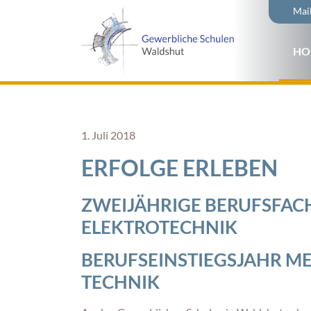
Naviga
Mai
übersp
Navi
HO
über
1. Juli 2018
ERFOLGE ERLEBEN
ZWEIJÄHRIGE BERUFSFAC
ELEKTROTECHNIK
BERUFSEINSTIEGSJAHR MET
TECHNIK