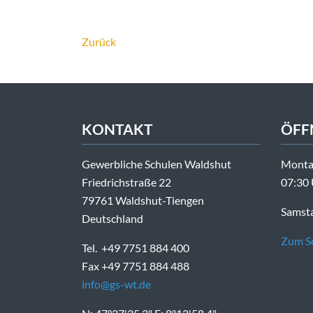
Zurück
KONTAKT
ÖFF
Gewerbliche Schulen Waldshut
Montag
Friedrichstraße 22
07:30 
79761 Waldshut-Tiengen
Samsta
Deutschland
Zum Sc
Tel. +49 7751 884 400
Fax +49 7751 884 488
info@gs-wt.de