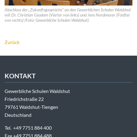
Abschluss des „Zukunftsgesprächs“ an den Gewerblichen Schulen Waldshut
mit Dr. Christian Gsodam (Vierter von links) und Jens Nordmeyer (Fünfter
von rechts) (Foto: Gewerbliche Schulen Waldshut).
Zurück
KONTAKT
Gewerbliche Schulen Waldshut
Friedrichstraße 22
79761 Waldshut-Tiengen
Deutschland
Tel. +49 7751 884 400
Fax +49 7751 884 488