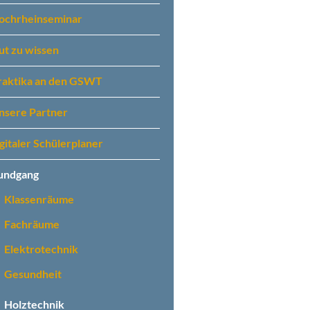
ochrheinseminar
ut zu wissen
raktika an den GSWT
nsere Partner
igitaler Schülerplaner
undgang
Klassenräume
Fachräume
Elektrotechnik
Gesundheit
Holztechnik