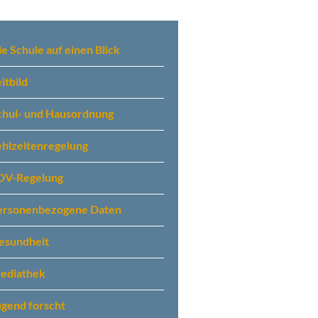
gation
springen
ie Schule auf einen Blick
itbild
chul- und Hausordnung
ehlzeitenregelung
DV-Regelung
ersonenbezogene Daten
esundheit
ediathek
ugend forscht