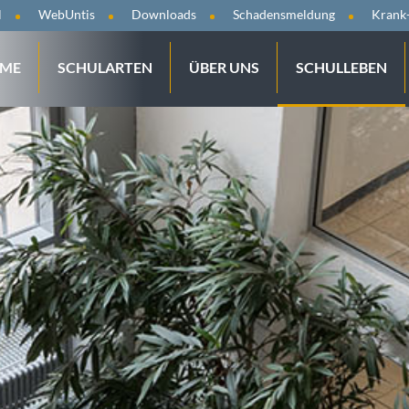
tion
l
WebUntis
Downloads
Schadensmeldung
Krank
ringen
gation
ME
SCHULARTEN
ÜBER UNS
SCHULLEBEN
springen