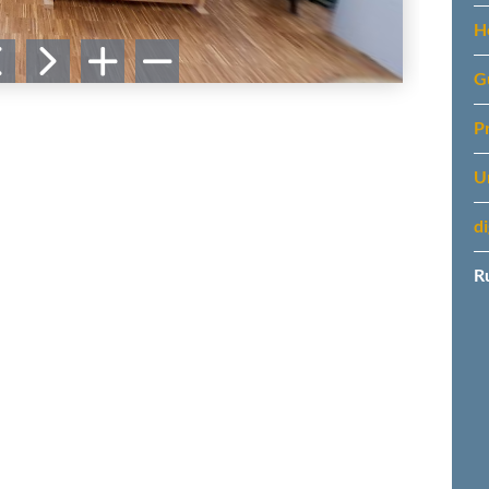
H
G
P
U
d
R