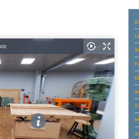
Navi
über
D
Le
S
F
E
p
G
M
J