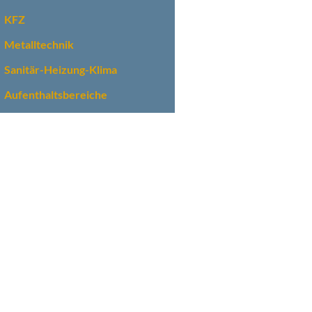
KFZ
Metalltechnik
Sanitär-Heizung-Klima
Aufenthaltsbereiche
 EINEM DACH